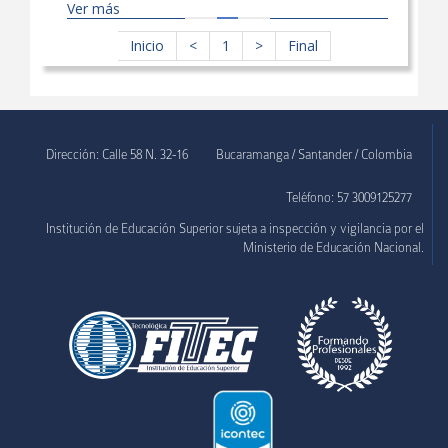
Ver más
Inicio
<
1
>
Final
Dirección: Calle 58 N. 32-16
Bucaramanga / Santander / Colombia
Teléfono: 57 3009125277
Institución de Educación Superior sujeta a inspección y vigilancia por el
Ministerio de Educación Nacional.