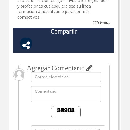
esa actualización obliga e invita a los egresados
y profesiones cualesquiera sea su línea
Organos de gobierno
formación a actualizarse para ser más
competivos.
Sistema de gestión de calidad
115 Visitas
Compartir
Sistema de gestión de seguridad y salud en el trabajo
Registro calificado y acreditación
Reconocimientos institucionales
Agregar Comentario 
Convocatorias
Política Protección de Datos
Sector Empresarial
Extensión
Alianzas y convenios
Contacto