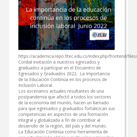
Egresados
Correo
Servicios y beneficios
Centro de contacto
Seguimiento a egresados
Aula Virtual
Punto de encuentro
Biblioteca
Alianzas
https://academica.repo.fitec.edu.co/index.php/frontend/fi
Bienestar
Cordial invitación a nuestros egresados y
Empleadores
graduados a participar en el Encuentro de
Egresados y Graduados 2022. La Importancia
Investigación
Contacto
de la Educación Continúa en los procesos de
Inclusión Laboral.
Administrativos
Extensión
Los escenarios actuales resultantes de una
Reseña histórica
postpandemia que afectó a todos los sectores
Egresados
de la economía del mundo, hacen un llamado
para que egresados y graduados fortalezcan sus
Filosofía institucional
competencias en aspectos de una formación
integral y globalizada a fin de contribuir al
Símbolos institucionales
desarrollo de la región, del país y del mundo.
La Educación Continúa como herramienta de
Administrativos