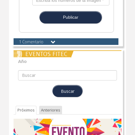
Publicar

1 Comentario
EVENTOS FITEC
Año
Próximos
Anteriores